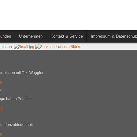
kunden
Unternehmen
Kontakt & Service
Impressum & Datenschut
 erreichen mit Taxi Weggler
pg
e
ge haben Priorität
pg
Kundenzufriedenheit
pg