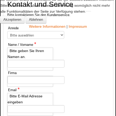
Kontakt und Service
Bitte beachten Sie, dass bei einer Ablehnung womöglich nicht mehr
alle Funktionalitäten der Seite zur Verfügung stehen.
Bitte kontaktieren Sie den Kundenservice.
Akzeptieren
Ablehnen
Weitere Informationen
|
Impressum
Anrede
*
Name / Vorname
Bitte geben Sie Ihren
Namen an.
Firma
*
Email
Bitte E-Mail Adresse
eingeben